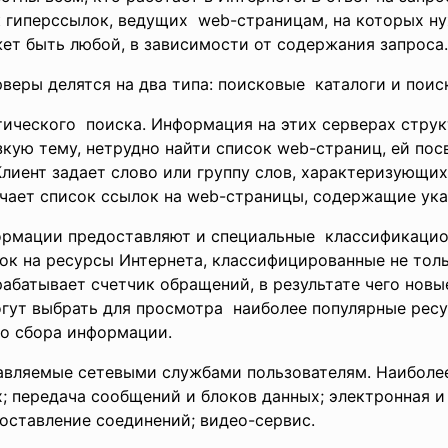
 гиперссылок, ведущих web-страницам, на которых н
ет быть любой, в зависимости от содержания запроса.
веры делятся на два типа: поисковые каталоги и поис
тического поиска. Информация на этих серверах стру
зкую тему, нетрудно найти список web-страниц, ей по
Клиент задает слово или группу слов, характеризующих
учает список ссылок на web-страницы, содержащие ук
рмации предоставляют и специальные классификацио
к на ресурсы Интернета, классифицированные не тольк
батывает счетчик обращений, в результате чего новые
огут выбрать для просмотра наиболее популярные рес
го сбора информации.
авляемые сетевыми службами пользователям. Наиболе
; передача сообщений и блоков данных; электронная и 
оставление соединений; видео-сервис.