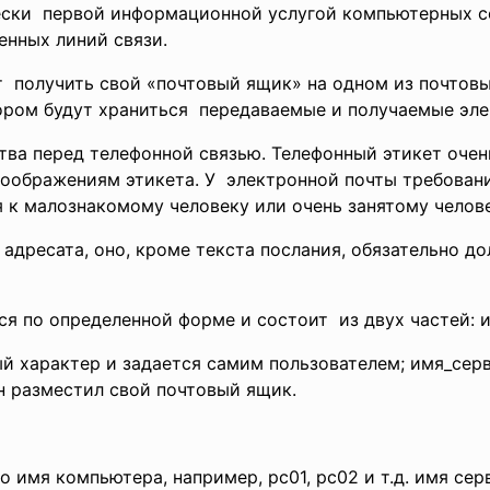
ески первой информационной услугой компьютерных се
енных линий связи.
 получить свой «почтовый ящик» на одном из почтовы
тором будут храниться передаваемые и получаемые эл
ва перед телефонной связью. Телефонный этикет очен
соображениям этикета. У электронной почты требован
к малознакомому человеку или очень занятому человек
адресата, оно, кроме текста послания, обязательно 
ся по определенной форме и состоит из двух частей:
й характер и задается самим пользователем; имя_сер
н разместил свой почтовый ящик.
о имя компьютера, например, pc01, pc02 и т.д. имя сер