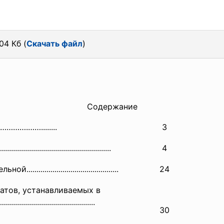
04 Кб (
Скачать файл
)
Содержание
……………
.……........
3
............
..............................
.........
4
....................
.........................
24
атов, устанавливаемых в
.........................
.......................
30