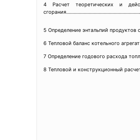
4 Расчет теоретических и дейс
сгорания......................
..............................
.......
5 Определение энтальпий продуктов сгорания
6 Тепловой баланс котельного агрегата........
7 Определение годового расхода топл
8 Тепловой и конструкционный расчет экон