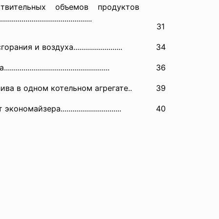
твительных объемов продуктов
.......................
........................
31
 и воздуха.......................
..
34
..............
..............................
..
36
ива в одном котельном агрегате..
39
омайзера..................
.............
40