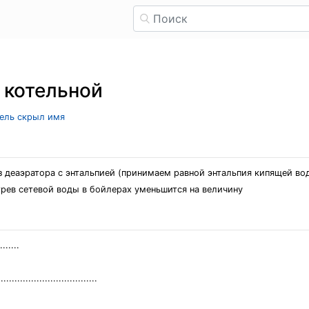
 котельной
тель скрыл имя
з деаэратора с энтальпией (принимаем равной энтальпия кипящей во
огрев сетевой воды в бойлерах уменьшится на величину
....
............................