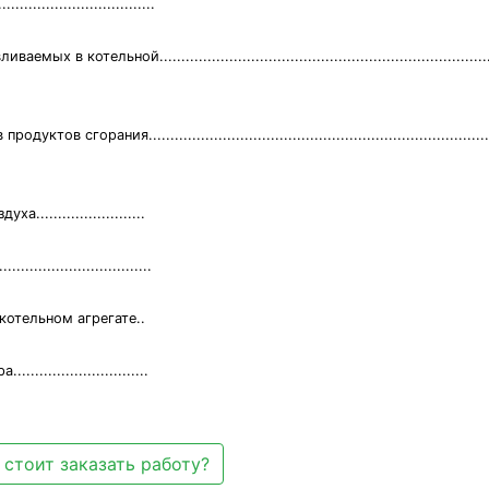
...........................
льной..................................................................................
ния....................................................................................
.......................
...........................
котельном агрегате..
........................
 стоит заказать работу?