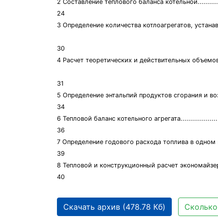
2 Составление теплового баланса котельной...................
24
3 Определение количества котлоагрегатов, устанавливаемых в коте
30
4 Расчет теоретических и действительных объемов продуктов сгора
31
5 Определение энтальпий продуктов сгорания и воздуха..
34
6 Тепловой баланс котельного агрегата...........................
36
7 Определение годового расхода топлива в одном 
39
8 Тепловой и конструкционный расчет экономайзера.......
40
Скачать архив (478.78 Кб)
Сколько