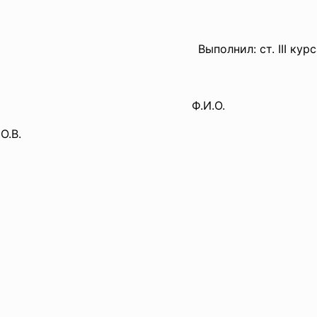
Выполнил: ст. III курс
Ф.И.О.
.В.