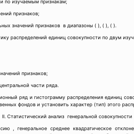
ти по изучаемым признакам;
ений признаков;
ьных значений признаков в диапазоны (
), (
), (
).
ику распределений единиц совокупности по двум изуч
значений признаков;
центральной части ряда.
ионный ряд и гистограмму распределения единиц сов
енных фондов и установить характер (тип) этого расп
II. Статистический анализ генеральной совокупности
ерсию
, генеральное среднее квадратическое откло