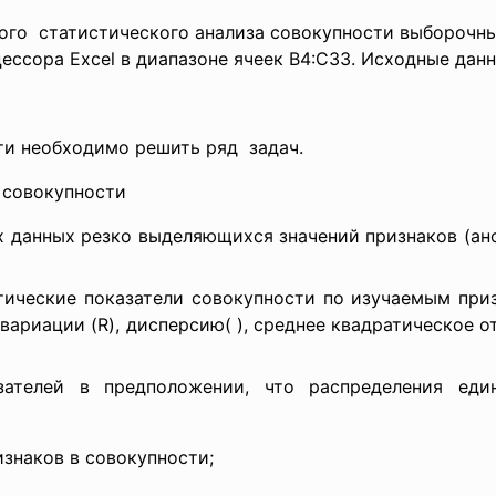
ого статистического анализа
совокупности выборочны
ссора Excel в диапазоне ячеек B4:C33. Исходные данн
ти необходимо решить ряд задач.
 совокупности
х данных резко выделяющихся значений признаков (ан
ические показатели совокупности по изучаемым приз
 вариации (R), дисперсию(
), среднее квадратическое о
зателей в предположении, что распределения ед
изнаков в совокупности;