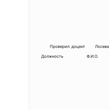
Проверил: доцент Лосева О
Должность Ф.И.О.