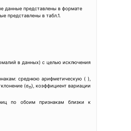
е данные представлены в формате
ые представлены в табл.1.
омалий в данных) с целью исключения
накам: среднюю арифметическую ( ),
тклонение (σ
), коэффициент вариации
n
иниц по обоим признакам близки к