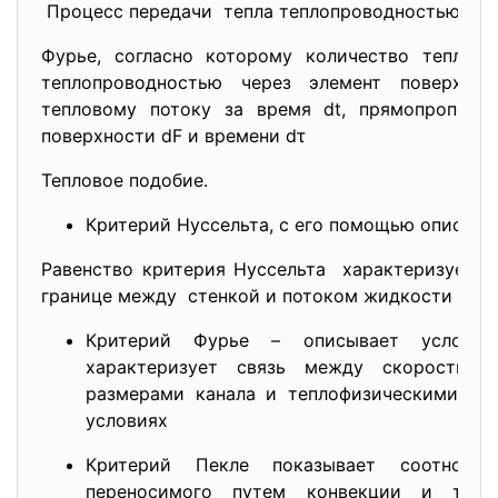
Процесс передачи тепла теплопроводностью
опи
Фурье, согласно которому количество тепла d
теплопроводностью через элемент поверхнос
тепловому потоку за время dt, прямопропорц
поверхности dF и времени dτ
Тепловое подобие.
Критерий Нуссельта, с его помощью описыва
Равенство критерия Нуссельта характеризует п
границе между стенкой и потоком жидкости
Критерий Фурье – описывает усл
ови
характеризует связь между скор
остью 
размерами канала и теплофизическими св
условиях
Критерий Пекле показывает соотнош
переносимого путем конвекции и тепл