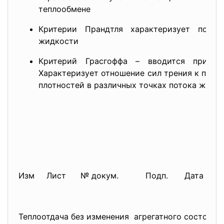
теплообмене
Критерии Прандтля характеризует поле 
жидкости
Критерий Грасгоффа – вводится при усл
Характеризует отношение сил тр
ения к подъ
плотностей в различных точках потока жидк
Изм
Лист
№ докум.
Подп.
Дата
Теплоотдача без изменения агрегатного состояни