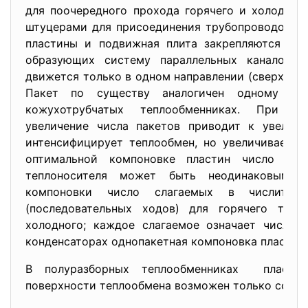
для поочередного прохода горячего и холодног
штуцерами для присоединения трубопроводов. Не
пластины и подвижная плита закрепляются в с
образующих систему параллельных каналов, 
движется только в одном направлении (сверху вни
Пакет по существу аналогичен одному хо
кожухотрубчатых теплообменниках. При за
увеличение числа пакетов приводит к увеличе
интенсифицирует теплообмен, но увеличивает г
оптимальной компоновке пластин число пак
теплоносителя может быть неодинаковым. 
компоновки число слагаемых в числителе
(последовательных ходов) для горячего тепл
холодного; каждое слагаемое означает число 
конденсаторах однопакетная компоновка пластин 
В полуразборных теплообменниках пласти
поверхности теплообмена возможен только со сто