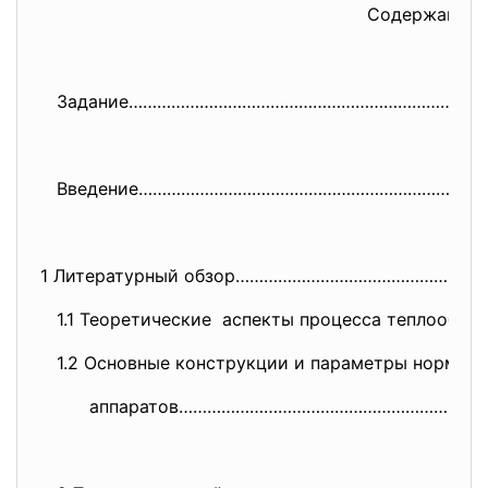
Содержание
Задание……………………………………………………………
……
Введение…………………………………………………………
………
1 Литературный обзор……………………………………………
1.1 Теоретические аспекты процесса теплообмен
1.2 Основные конструкции и параметры нормали
аппаратов………………………………………………………