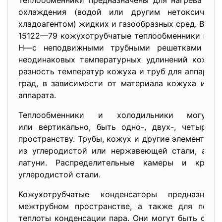
Теплообменники предназначены для нагрева и 
охлаждения (водой или другим нетоксичным
хладоагентом) жидких и газообразных сред. В со
15122—79 кожухотрубчатые теплообменники и хол
Н—с неподвижными трубными решетками и 
неодинаковых температурных удлинений кожуха
разность температур кожуха и труб для аппарат
град, в зависимости от материала кожуха и тр
аппарата.
Теплообменники и холодильники могут 
или вертикально, быть одно-, двух-, четыре
пространству. Трубы, кожух и другие элементы к
из углеродистой или нержавеющей стали, а т
латуни. Распределительные камеры и крыш
углеродистой стали.
Кожухотрубчатые конденсаторы предназна
межтрубном пространстве, а также для подог
теплоты конденсации пара. Они могут быть с не