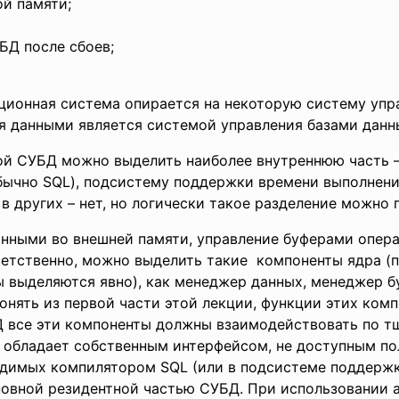
й памяти;
БД после сбоев;
ционная система опирается на некоторую систему уп
я данными является системой управления базами данн
й СУБД можно выделить наиболее внутреннюю часть –
обычно SQL), подсистему поддержки времени выполнения
в других – нет, но логически такое разделение можно 
анными во внешней памяти, управление буферами опера
етственно, можно выделить такие компоненты ядра (по
ы выделяются явно), как менеджер данных, менеджер б
нять из первой части этой лекции, функции этих комп
Д все эти компоненты должны взаимодействовать по т
обладает собственным интерфейсом, не доступным по
димых компилятором SQL (или в подсистеме поддержк
новной резидентной частью СУБД. При использовании а