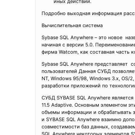
иных действий.
Подробно выходная информация рассм
Вычислительная система
Sybase SQL Anywhere – это новое на
начиная с версии 5.0. Переименование
фирма Watcom, как составная часть к
Sybase SQL Anywhere представляет с
пользователей Данная СУБД позволяе
NT, Windows 95/98, Windows 3.x, OS/2
разработки приложений по технологии
СУБД SYBASE SQL Anywhere является 
11.5 Adaptive. Основным элементом э
объемы информации и обрабатывать з
и SYBASE SQL Anywhere взаимно допо
совместимости баз данных, создаваем
SQL Anywhere некоторых элементов SY