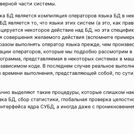
верной части системы.
а БД является компиляция операторов языка БД в не
 является то, что языки этих систем (а это, как пра
фицируется некоторое действие над БД, но эта специфи
я совершения желаемого действия (вспомните примеры
разом выполнять оператор языка прежде, чем произве
ции операторов, которые мы подробно рассмотрим в 
ограмма, представляемая в некоторых системах в маши
ависимом коде. В последнем случае реальное выполн
времени выполнения, представляющей собой, по сути 
ычно выделяют такие процедуры, которые слишком нак
зка БД, сбор статистики, глобальная проверка целостн
нтерфейса ядра СУБД, а иногда даже с проникновением