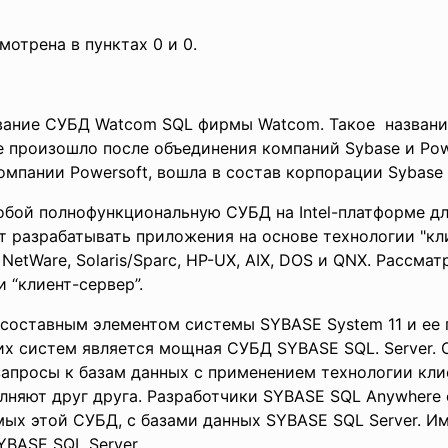
отрена в пунктах 0 и 0.
звание СУБД Watcom SQL фирмы Watcom. Такое названи
 произошло после объединения компаний Sybase и Power
омпании Powersoft, вошла в состав корпорации Sybase 
обой полнофункциональную СУБД на Intel-платформе д
т разрабатывать приложения на основе технологии "кл
, NetWare, Solaris/Sparc, HP-UX, AIX, DOS и QNX. Рассм
 “клиент-сервер”.
составным элементом системы SYBASE System 11 и ее
тих систем является мощная СУБД SYBASE SQL. Server.
апросы к базам данных с применением технологии клие
лняют друг друга. Разработчики SYBASE SQL Anywhere
ых этой СУБД, с базами данных SYBASE SQL Server. И
BASE SQL Server.