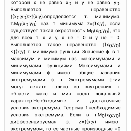
которой х не равно х
и у не равно у
.
0
0
Выполняется неравенство
ƒ(х
;у
)>ƒ(х;у).определяется т. минимума.
0
0
т.М
(х
;у
) наз. т минимума z=ƒ(х;у), если
0
0
0
существует такая окрестность М
(х
;у
), что
0
0
0
для всех т. х и у, х не = 0 и у не = 0.
Выполняется такое неравенство ƒ(х
;у
)
0
0
<ƒ(х;у) т. минимума функции. Значение ф. в т.
максимум и минимум наз. максимумами и
минимумами функциями. Максимумами и
минимумами ф. имеют общие названия
экстремумами ф. т. Экстремумами ф-ии
могут лежать только во внутренних т.
области. макс и мин носят локальный
характер.Необходимые и достаточные
условия экстремума. Теорема 1:необходимые
условия экстремума. Если в т.М
(х
;у
)
0
0
0
дифференцируемая ф. z=ƒ(х;у) имеют
экстремумом, то ее частные производные =0