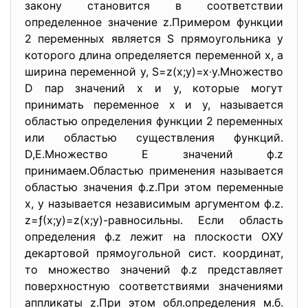
закону становится в соответствии
определенное значение z.Примером функции
2 переменных является S прямоугольника у
которого длина определяется переменной х, а
ширина переменной у, S=z(x;y)=x∙y.Множество
D пар значений х и у, которые могут
принимать переменное х и у, называется
областью определения функции 2 переменных
или областью существления функций.
D,E.Множество Е значений ф.z
принимаем.Областью применения называется
областью значения ф.z.При этом переменные
х, у называется независимым аргументом ф.z.
z=ƒ(х;у)=z(х;у)-равносильны. Если область
определения ф.z лежит на плоскости ОХУ
декартовой прямоугольной сист. координат,
то множество значений ф.z представляет
поверхностную соответствиями значениями
аппликаты z.При этом обл.определения м.б.