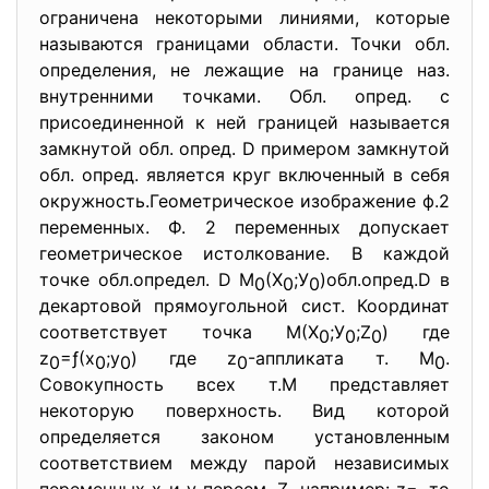
ограничена некоторыми линиями, которые
называются границами области. Точки обл.
определения, не лежащие на границе наз.
внутренними точками. Обл. опред. с
присоединенной к ней границей называется
замкнутой обл. опред. D примером замкнутой
обл. опред. является круг включенный в себя
окружность.Геометрическое изображение ф.2
переменных. Ф. 2 переменных допускает
геометрическое истолкование. В каждой
точке обл.определ. D М
(Х
;У
)обл.опред.D в
0
0
0
декартовой прямоугольной сист. Координат
соответствует точка М(Х
;У
;Z
) где
0
0
0
z
=ƒ(х
;у
) где z
-аппликата т. М
.
0
0
0
0
0
Совокупность всех т.М представляет
некоторую поверхность. Вид которой
определяется законом установленным
соответствием между парой независимых