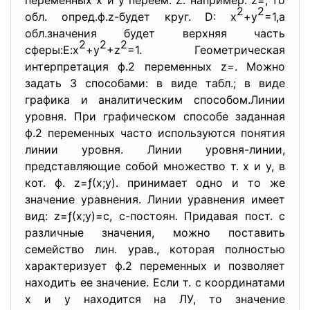
переменных х и у переем. Z. например: z=, то
2
2
обл. опред.ф.z-будет круг. D: х
+у
=1,а
обл.значения будет верхняя часть
2
2
2
сферы:Е:х
+у
+z
=1. Геометрическая
интерпретация ф.2 переменных z=. Можно
задать 3 способами: в виде табл.; в виде
графика и аналитическим способом.Линии
уровня. При графическом способе заданная
ф.2 переменных часто используются понятия
линии уровня. Линии уровня-линии,
представляющие собой множество т. х и у, в
кот. ф. z=ƒ(х;у). принимает одно и то же
значение уравнения. Линии уравнения имеет
вид: z=ƒ(х;у)=с, с-постоян. Придавая пост. с
различные значения, можно поставить
семейство лин. урав., которая полностью
характеризует ф.2 переменных и позволяет
находить ее значение. Если т. с координатами
х и у находится на ЛУ, то значение