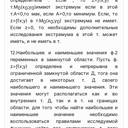
определитель . Если , то z=ƒ(х;у) в
т.М
(х
;у
)имеют экстремум если в этой
0
0
0
т.А<0,то мак, если А>0,то минимум. Если, то
z=ƒ(х;у) в т.М
(х
;у
) экстремума не имеет.
0
0
0
Если z=0, то необходимы дополнительные
исследования экстремума в этой т. может
иметь, и не иметь в т.
12.Наибольшее и наименьшее значения ф.2
переменных в замкнутой области. Пусть ф.
z=ƒ(х;у) определена и непрерывна в
ограниченной замкнутой области Д, тога она
достигает в некоторых т. Д своего
наибольшего и наименьшего значения. Эти
значения могут располагаться как и во
внутренних т. Д, так и в т. на границах
области. для того чтобы найти наибольшее и
наименьшее значение необходимо
воспользоваться правилами исследуемой