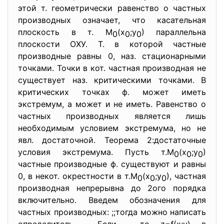
этой т. геометрически равенство о частных
производных означает, что касательная
плоскость в т. М
(х
;у
) параллельна
0
0
0
плоскости ОХУ. Т. в которой частные
производные равны 0, наз. стационарными
точками. Точки в кот. частная производная не
существует наз. критическими точками. В
критических точках ф. может иметь
экстремум, а может и не иметь. Равенство о
частных производных является лишь
необходимым условием экстремума, но не
явл. достаточной. Теорема 2:достаточные
условия экстремума. Пусть т.М
(х
;у
)
0
0
0
частные производные ф. существуют и равны
0, в некот. окрестности в т.М
(х
;у
), частная
0
0
0
производная непрерывна до 2ого порядка
включительно. Введем обозначения для
частных производных: ;;тогда можно написать