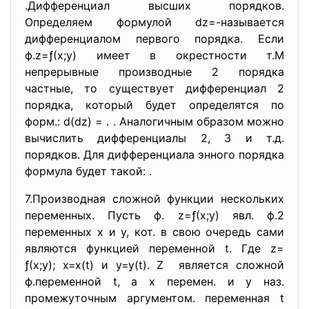
.Дифференциал высших порядков.
Определяем формулой dz=-называется
дифференциалом первого порядка. Если
ф.z=ƒ(х;у) имеет в окрестности т.М
непрерывные производные 2 порядка
частные, то существует дифференциал 2
порядка, который будет определятся по
форм.: d(dz) = . . Аналогичным образом можно
вычислить дифференциалы 2, 3 и т.д.
порядков. Для дифференциала энного порядка
формула будет такой: .
7.Производная сложной функции нескольких
переменных. Пусть ф. z=ƒ(х;у) явл. ф.2
переменных х и у, кот. в свою очередь сами
являются функцией переменной t. Где z=
ƒ(х;у); х=х(t) и у=у(t). Z является сложной
ф.переменной t, а х перемен. и у наз.
промежуточным аргументом. переменная t