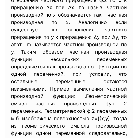
отношения частного приращения ф.z по х к
приращению ∆х при ∆х, то назыв. частной
производной по х обозначается так - частная
производная по х. Аналогично если
существует lim отношения частного
приращения по у к приращению ∆у при ∆у, то
этот lim называется частной производной по
у. Таким образом частная производная
функции нескольких переменных
определяется как производная от функции по
одной переменной, при условии, что
остальные переменные остаются
неизменными. Пример вычисления частной
производной функции: .Геометрический
смысл частных производных фун. 2
переменных. Геометрической ф.2 переменных
м.б. изображена поверхностью z=ƒ(х;у). тогда
из геометрического смысла производной
функции одной переменной следовательно,