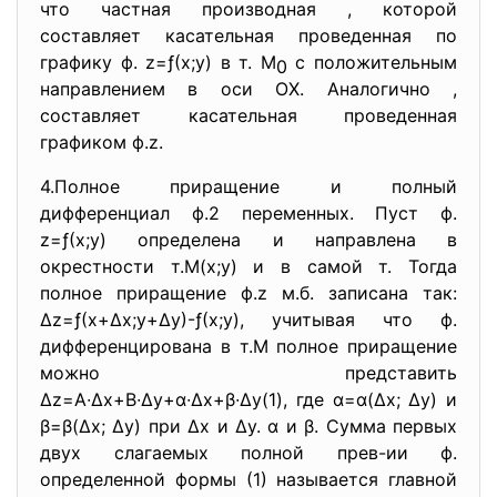
что частная производная , которой
составляет касательная проведенная по
графику ф. z=ƒ(х;у) в т. М
с положительным
0
направлением в оси ОХ. Аналогично ,
составляет касательная проведенная
графиком ф.z.
4.Полное приращение и полный
дифференциал ф.2 переменных. Пуст ф.
z=ƒ(х;у) определена и направлена в
окрестности т.М(х;у) и в самой т. Тогда
полное приращение ф.z м.б. записана так:
∆z=ƒ(х+∆х;у+∆у)-ƒ(х;у), учитывая что ф.
дифференцирована в т.М полное приращение
можно представить
∆z=А∙∆х+В∙∆у+α∙∆х+β∙∆у(1), где α=α(∆х; ∆у) и
β=β(∆х; ∆у) при ∆х и ∆у. α и β. Сумма первых
двух слагаемых полной прев-ии ф.
определенной формы (1) называется главной