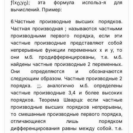
ƒ(х
;у
); эта формула использ-я для
0
0
вычислений. Пример:
6.Частные производные высших порядков.
Частная производная ; называются частными
производными первого порядка, если эти
частные производные представляют собой
непрерывные функции переменных х и у, то
они м.б. продифференцированы, т.е. м.б.
найдены частные производные 2 переменных.
Они определяются и обозначаются
следующим образом. Частные производные 2
порядка. ;;;. аналогично м.б. определены
частные производные 3,4 и более высоких
порядков. Теорема Шварца: если частные
производные высших порядков непрерывны,
то смешанные производные первого порядка,
отличающиеся лишь порядком
дифференцирования равны между собой. т.е.