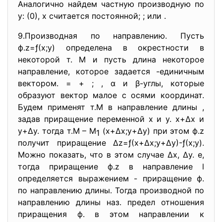
Аналогично найдем частную производную по
у: (0), х считается постоянной; ; или .
9.Производная по направлению. Пусть
ф.z=ƒ(х;у) определена в окрестности в
некоторой т. М и пусть длина некоторое
направление, которое задается -единичным
вектором. = + ; , α и β-углы, которые
образуют вектор малое с осями координат.
Будем применят т.М в направление длины ,
задав приращение переменной х и у. х+∆х и
у+∆у. тогда т.М – М
(х+∆х;у+∆у) при этом ф.z
1
получит приращение ∆z=ƒ(х+∆х;у+∆у)-ƒ(х;у).
Можно показать, что в этом случае ∆х, ∆у. e,
тогда приращение ф.z в направление l
определяется выражением - приращение ф.
по направлению длины. Тогда производной по
направлению длины наз. предел отношения
приращения ф. в этом направлении к