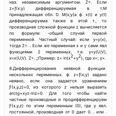
наз. независимым аргументом. Z=. Если
z=ƒ(х;у) дифференцируемая в т.М
принадлежащая обл. D. М(х;у)а ф. х(t) и у(t)
дифференцируема также в этой т., то
производная сложной функции z вычисляется
по формуле: -общий случай первой
переменной. Частный случай: если у=у(х),
тогда Z=. . Если же переменная х и у сами явл
функциями 2 переменных, т.е. у=у(U;V),
2
2
х=х(U;V). Z=. ;;Пример: z= ln(х
+у
), где х=; у=.
8.Дифференцирование неявной
функции
нескольких переменных. ф. z=ƒ(х;у) задано
неявно, если она задается уравнением
Ƒ(х,у,z)=0, из которого z нельзя выразить
arctg+хуz-lnz=0. Для того чтобы найти
частные производные и продифференцируем
Ƒ(х,у,z) по этим переменным (0), где у явл.
постоянной, производная от 0 дает 0. . или .