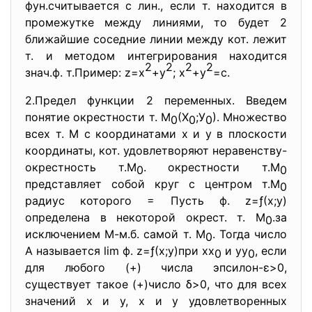
фун.считывается с лин., если т. находится в
промежутке между линиями, то будет 2
ближайшие соседние линии между кот. лежит
т. и методом интегрирования находится
2
2
2
2
знач.ф. т.Пример: z=х
+у
; х
+у
=с.
2.Предел функции 2 переменных. Введем
понятие окрестности т. М
(Х
;У
). Множество
0
0
0
всех т. М с координатами х и у в плоскости
координаты, кот. удовлетворяют неравенству-
окрестность т.М
. окрестности т.М
0
0
представляет собой круг с центром т.М
0
радиус которого = Пусть ф. z=ƒ(х;у)
определена в некоторой окрест. т. М
.за
0
исключением М-м.б. самой т. М
. Тогда число
0
А называется lim ф. z=ƒ(х;у)при хх
и уу
, если
0
0
для любого (+) числа эпсилон-ε>0,
существует такое (+)число δ>0, что для всех
значений х и у, х и у удовлетворенных