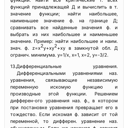
функции: найти все критические т. всех
функций принадлежащей Д и вычислить в т.
значение функции; найти наибольшее,
наименьшее значение ф. на границе Д;
сравнивать все найденные значения ф. и
выбрать из них наибольшее и наименьшее
значение. Пример: найти наибольшее и наим.
2
2
знач. ф. z=х
у+ху
+ху в замкнутой обл. Д
огранич. минимума. у=1/х, х=1, х=2, у=-3/2.
13.Дифференциальные уравнения.
Дифференциальными уравнениями наз.
уравнения, связывающие независимую
переменную искомую функцию и
производные этой функции. Решением
дифферен-ого уравнения наз. ф., в котором
при постановке уравнения превращает его в
тождество. Если искомая ф. зависит от той
переменной, то дифферен. уравнение наз.