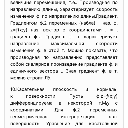
величине перемещения, т.е.. Производная по
направлению длины, характеризует скорость
изменения ф. по направлению длины.Градиент.
Градиентом ф.2 переменных (набла) наз. ф.
z=ƒ(х;у) наз. вектор с координатами . = ,
градиент ф.z. Градиент ф. т. характеризует
направление максимальной скорости
изменения ф. в этой т. Можно показать, что
производная по направлению представляет
собой скалярное произведение градиента ф. и
единичного вектора .. Зная градиент ф. в т.
можно строит ЛУ.
10.Касательная плоскость и
нормаль
к поверхности. Пусть ф.z=ƒ(х;у)
дифференцируема в некоторой т.М
с
0
координатами. Для ф.2 переменных
геометрическая интерпретация явл.
поверхность. Уравнение для касательной