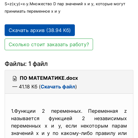
S=z(x;y)=x∙y.Множество D пар значений х и у, которые могут
принимать переменное х и у
Скачать архив (38.94 Кб)
Сколько стоит заказать работу?
Файлы: 1 файл
ПО МАТЕМАТИКЕ.docx
— 41.18 Кб (
Скачать файл
)
1.Функции 2 переменных. Переменная z
называется функцией 2 независимых
переменных x и y, если некоторым парам
значений x и y по какому-либо правилу или