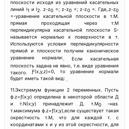
плоскости исходя из уравнений касательных
линий l
и l
. z-z
=; z-z
=; z-z
=. Где,.z-z
1
2
0
0
0
0
=-уравнение касательной плоскости в т.М.
прямая проходящая через т.М
перпендикулярна касательной плоскости S-
называется нормалью к поверхности в т.
Используются условия перпендикулярности
прямой и плоскости получим каноническое
уравнение нормали:
. Если касательная
плоскость задана не явно, т.е. виде уравнения
Ƒ(х,у,z)=0, то уравнение нормали
такого.
будет иметь такой вид:
.
11.Экстремум функции 2 переменных. Пусть
ф.z=ƒ(х;у) определена в некоторой области Д
и т.N(х;у) принадлежит Д. т.М
–наз.
0
т.максимума ф.z=ƒ(х;у),если существует такая
окрестность т.М, что для каждой т. с
координатами х и у из этой окрестности, для