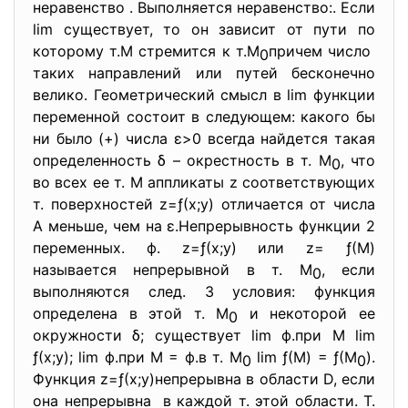
неравенство . Выполняется неравенство:. Если
lim существует, то он зависит от пути по
которому т.М стремится к т.М
причем число
0
таких направлений или путей бесконечно
велико. Геометрический смысл в lim функции
переменной состоит в следующем: какого бы
ни было (+) числа ε>0 всегда найдется такая
определенность δ – окрестность в т. М
, что
0
во всех ее т. М аппликаты z соответствующих
т. поверхностей z=ƒ(х;у) отличается от числа
А меньше, чем на ε.Непрерывность функции 2
переменных. ф. z=ƒ(х;у) или z= ƒ(М)
называется непрерывной в т. М
, если
0
выполняются след. 3 условия: функция
определена в этой т. М
и некоторой ее
0
окружности δ; существует lim ф.при М lim
ƒ(х;у); lim ф.при М = ф.в т. М
lim ƒ(М) = ƒ(М
).
0
0
Функция z=ƒ(х;у)непрерывна в области D, если
она непрерывна в каждой т. этой области. Т.