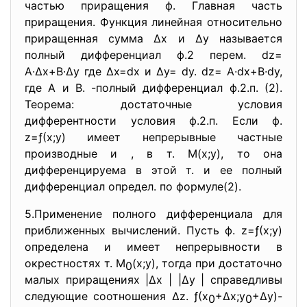
частью приращения ф. Главная часть
приращения. Функция линейная относительно
приращенная сумма ∆х и ∆у называется
полный дифференциал ф.2 перем. dz=
А∙∆х+В∙∆у где ∆х=dx и ∆у= dу. dz= А∙dх+В∙dу,
где А и В. -полный дифференциал ф.2.п. (2).
Теорема: достаточные условия
дифферентности условия ф.2.п. Если ф.
z=ƒ(х;у) имеет непрерывные частные
производные и , в т. М(х;у), то она
дифференцируема в этой т. и ее полный
дифференциал определ. по формуле(2).
5.Применение полного дифференциала для
приближенных вычислений. Пусть ф. z=ƒ(х;у)
определена и имеет непрерывности в
окрестностях т. М
(х;у), тогда при достаточно
0
малых приращениях |∆х | |∆у | справедливы
следующие соотношения ∆z. ƒ(х
+∆х;у
+∆у)-
0
0