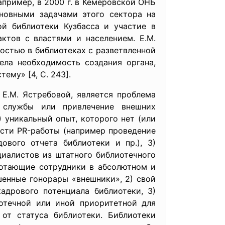
пример, в 2000 г. в Кемеровской ОНБ
сновными задачами этого сектора на
ой библиотеки Кузбасса и участие в
тов с властями и населением. Е.М.
остью в библиотеках с разветвленной
ела необходимость создания органа,
ему» [4, С. 243].
Е.М. Ястребовой, является проблема
 службы или привлечение внешних
 уникальный опыт, которого нет (или
асти PR-работы (например проведение
ового отчета библиотеки и пр.), 3)
циалистов из штатного библиотечного
ботающие сотрудники в абсолютном и
енные гонорары «внешники», 2) свой
адрового потенциала библиотеки, 3)
отечной или иной приоритетной для
 от статуса библиотеки. Библиотеки