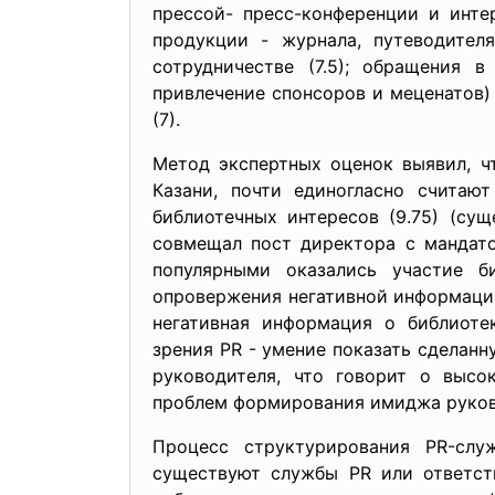
прессой- пресс-конференции и инте
продукции - журнала, путеводителя
сотрудничестве (7.5); обращения 
привлечение спонсоров и меценатов) 
(7).
Метод экспертных оценок выявил, ч
Казани, почти единогласно считают
библиотечных интересов (9.75) (су
совмещал пост директора с мандато
популярными оказались участие б
опровержения негативной информации 
негативная информация о библиоте
зрения PR - умение показать сделан
руководителя, что говорит о высо
проблем формирования имиджа руков
Процесс структурирования PR-слу
существуют службы PR или ответств