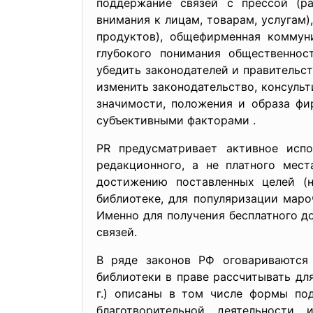
поддержание связей с прессой (р
внимания к лицам, товарам, услугам)
продуктов), общефирменная коммун
глубокого понимания общественнос
убедить законодателей и правительс
изменить законодательство, консуль
значимости, положения и образа фи
субъективными факторами .
PR предусматривает активное исп
редакционного, а не платного мес
достижению поставленных целей (н
библиотеке, для популяризации мароч
Именно для получения бесплатного 
связей.
В ряде законов РФ оговариваются
библиотеки в праве рассчитывать дл
г.) описаны в том числе формы по
благотворительной деятельности 