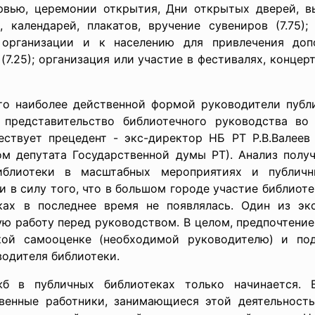
рвью, церемонии открытия, Дни открытых дверей, 
, календарей, плакатов, вручение сувениров (7.75
в организации и к населению для привлечения доп
(7.25); организация или участие в фестивалях, концер
то наиболее действенной формой руководители публи
 представительство библиотечного руководства во
ществует прецедент - экс-директор НБ РТ Р.В.Валее
м депутата Государственной думы РТ). Анализ получ
иблиотеки в масштабных мероприятиях и публичн
в силу того, что в большом городе участие библиоте
ках в последнее время не появлялась. Один из эк
ную работу перед руководством. В целом, предпочтени
кой самооценке (необходимой руководителю) и под
одителя библиотеки.
жб в публичных библиотеках только начинается. 
енные работники, занимающиеся этой деятельность