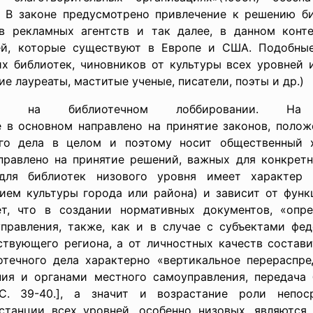
. В законе предусмотрено привлечение к решению би
в рекламных агентств и так далее, в данном конте
лей, которые существуют в Европе и США. Подобны
х библиотек, чиновников от культуры всех уровней 
е лауреаты, маститые ученые, писатели, поэты и др.)
о на библиотечном лоббировании. На м
е в основном направлено на принятие законов, полож
ого дела в целом и поэтому носит общественный х
правлено на принятие решений, важных для конкретн
 для библиотек низового уровня имеет характер 
ием культуры города или района) и зависит от функ
ает, что в создании нормативных документов, «оп
правления, также, как и в случае с субъектами фед
твующего региона, а от личностных качеств составит
отечного дела характерно «вертикальное перераспр
ния и органами местного самоуправления, передача
С. 39-40.], а значит и возрастание роли непоср
танции всех уровней, особенно низовых, являются