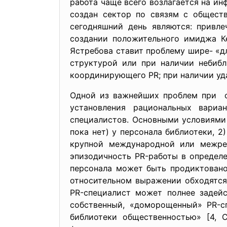
работа чаще всего возлагается на и
создан сектор по связям с обществ
сегодняшний день являются: привле
создании положительного имиджа К
Ястребова ставит проблему шире- «д
структурой или при наличии небибл
координирующего PR; при наличии уда
Одной из важнейших проблем при ор
установления рациональных вари
специалистов. Основными условиями 
пока нет) у персонала библиотеки, 
крупной международной или межреги
эпизодичность PR-работы в определе
персонала может быть продиктовано
относительном выражении обходятся
PR-специалист может полнее задейс
собственный, «доморощенный» PR-с
библиотеки общественностью» [4, С