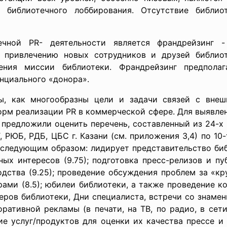
и библиотечного лоббирования. Отсутствие библио
ечной PR- деятельности является франдрейзинг -
у привлечению новых сотрудников и друзей библиот
ния миссии библиотеки. Франдрейзинг предполаг
нциального «донора».
, как многообразны цели и задачи связей с внешн
рм реализации PR в коммерческой сфере. Для выявлен
 предложили оценить перечень, составленный из 24-х
 РЮБ, РДБ, ЦБС г. Казани (см. приложения 3,4) по 10-
 следующим образом: лидирует представительство биб
ых интересов (9.75); подготовка пресс-релизов и пу
дства (9.25); проведение обсуждения проблем за «к
ами (8.5); юбилеи библиотеки, а также проведение к
неров библиотеки, Дни специалиста, встречи со знамен
ативной рекламы (в печати, на ТВ, по радио, в сет
ие услуг/продуктов для оценки их качества прессе и 