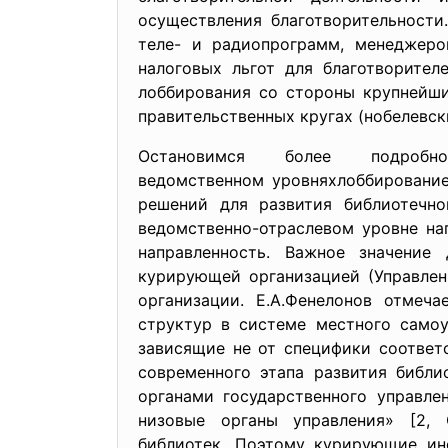
осуществления благотворительности
теле- и радиопрограмм, менеджеро
налоговых льгот для благотворите
лоббирования со стороны крупнейши
правительственных кругах (нобелевски
Остановимся более подробн
ведомственном уровняхлоббирова
ни
решений для развития библиотечн
ведомственно-отраслевом уровне на
направленность. Важное значение
курирующей организацией (Управлен
организации. Е.А.Фенелонов отмеч
структур в системе местного самоу
зависящие не от специфики соответс
современного этапа развития библи
органами государственного управле
низовые органы управления» [2, 
библиотек. Поэтому курирующие инс