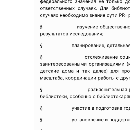
федерального значения не только д
ответственных случаях. Для библио
случаях необходимо знание сути PR- 
§ изучение общественного мнения
результатов исследования;
§ планирова
ние, детальна
§ отслежива
ние соц
заинтересованными организациями (
детские дома и так далее) для про
масштаба, координации работы с друг
§ разъяснит
ельная 
библиотеки, особенно с библиотекар
§ участие в подготовке годов
§ установле
ние и поддер