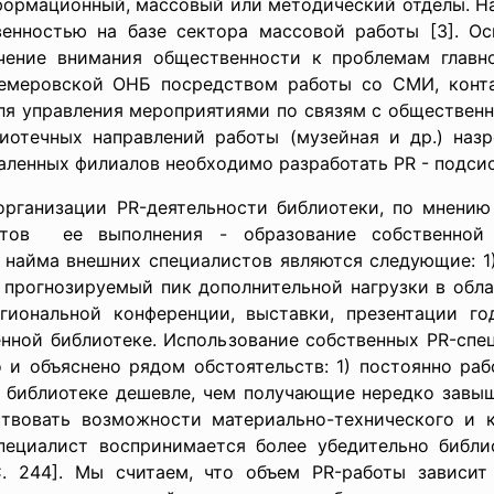
нформационный, массовый или методический отделы. На
енностью на базе сектора массовой работы [3]. О
чение внимания общественности к проблемам главн
емеровской ОНБ посредством работы со СМИ, контак
ля управления мероприятиями по связям с общественн
иотечных направлений работы (музейная и др.) назр
ленных филиалов необходимо разработать PR - подсист
ганизации PR-деятельности библиотеки, по мнению 
антов ее выполнения - образование собственной
найма внешних специалистов являются следующие: 1)
2) прогнозируемый пик дополнительной нагрузки в обл
ональной конференции, выставки, презентации год
нной библиотеке. Использование собственных PR-спе
 и объяснено рядом обстоятельств: 1) постоянно ра
 библиотеке дешевле, чем получающие нередко завыш
твовать возможности материально-технического и к
пециалист воспринимается более убедительно библи
. 244]. Мы считаем, что объем PR-работы зависит