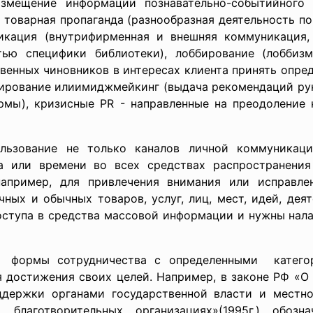
азмещение информации познавательно-событийного
, товарная пропаганда (разнообразная деятельность п
икация (внутрифирменная и внешняя коммуникация, 
тью специфики библиотеки), лоббирование (
лоббизм
твенных чиновников в интересах клиента принять опр
тиров
ание илиимиджмейкинг (выдача рекомендаций ру
рмы), кризисные PR - направленные на преодоление 
ользование не только каналов личной коммуникаци
та или времени во всех средствах распространения
апример, для привлечения внимания или исправлен
ных и обычных товаров, услуг, лиц, мест, идей, деят
доступа в средства массовой информации и нужны нал
 формы сотрудничества с определенными катего
я достижения своих целей. Например, в законе РФ «О
ддержки органами государственной власти и местно
и благотворительных организациях»(1995г.) обо