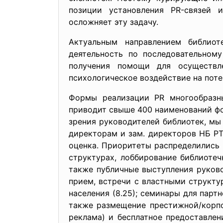
позиции установления PR-связей 
осложняет эту задачу.
Актуальным направлением библиот
деятельность по последовательном
получения помощи для осуществле
психологическое воздействие на поте
Формы реализации PR многообразны
приводит свыше 400 наименований фо
зрения руководителей библиотек, мы
директорам и зам. директоров НБ РТ,
оценка. Приоритеты распределились
структурах, лоббирование библиотечн
также публичные выступления руково
прием, встречи с властными структур
населения (8.25); семинары для парт
также размещение престижной/корпор
реклама) и бесплатное предоставлен