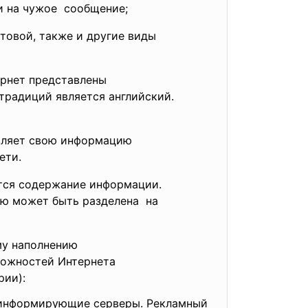
и на чужое сообщение;
стовой, также и другие виды
ернет представлены
традиций является английский.
авляет свою информацию
ети.
тся содержание информации.
ию может быть разделена на
му
наполнению
можностей
Интернета
рии):
и информирующие серверы. Рекламный