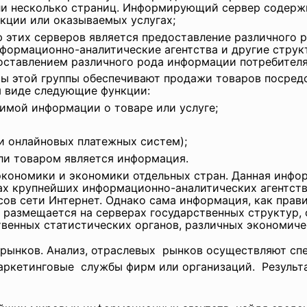
ли несколько страниц. Информирующий сервер содерж
кции или оказываемых услугах;
 этих серверов является предоставление различного 
формационно-аналитические агентства и другие структ
доставлением различного рода информации потребител
ы этой группы обеспечивают продажи товаров посред
м виде следующие функции:
имой информации о товаре или услуге;
ии онлайновых платежных систем);
сли товаром является информация.
экономики и экономики отдельных стран. Данная инфо
х крупнейших информационно-аналитических агентств 
ов сети Интернет. Однако сама информация, как прави
размещается на серверах государственных структур,
венных статистических органов, различных экономиче
 рынков. Анализ, отраслевых рынков осуществляют
сп
аркетинговые службы фирм или организаций. Результа