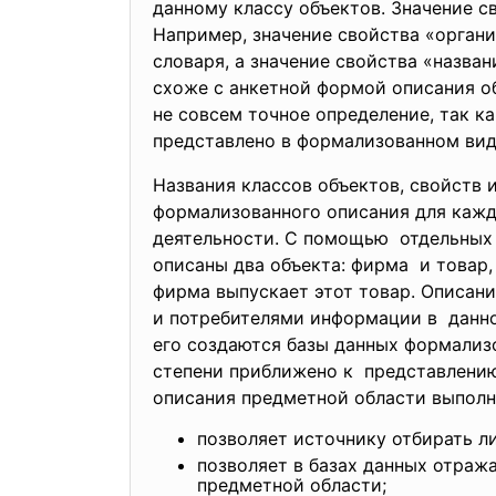
данному классу объектов. Значение 
Например, значение свойства «орган
словаря, а значение свойства «назва
схоже с анкетной формой описания о
не совсем точное определение, так к
представлено в формализованном вид
Названия классов объектов, свойств 
формализованного описания для каж
деятельности. С помощью отдельных
описаны два объекта: фирма и товар,
фирма выпускает этот товар. Описан
и потребителями информации в данно
его создаются базы данных формализ
степени приближено к представлению
описания предметной области выпол
позволяет источнику отбирать л
позволяет в базах данных отраж
предметной области;