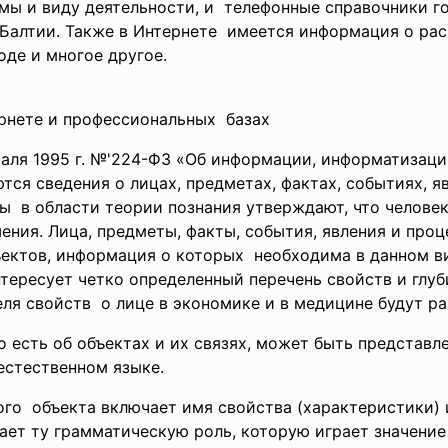
мы и виду деятельности, и телефонные справочники
г
Балтии. Также в Интернете имеется информация о
ра
оде и многое другое.
рнете и профессиональных базах
раля 1995 г. №'224-ФЗ «Об информации, информатизац
я сведения о лицах, предметах, фактах, событиях, я
ы в области теории познания утверждают, что человек
ения. Лица, предметы, факты, события, явления и про
ъектов, информация о которых необходима в данном ви
ересует четко определенный перечень свойств и глуби
ля свойств о лице в экономике и в медицине будут ра
 есть об объектах и их связях, может быть представле
естественном языке.
го объекта включает имя свойства (характеристики) 
ает ту грамматическую роль, которую играет значение