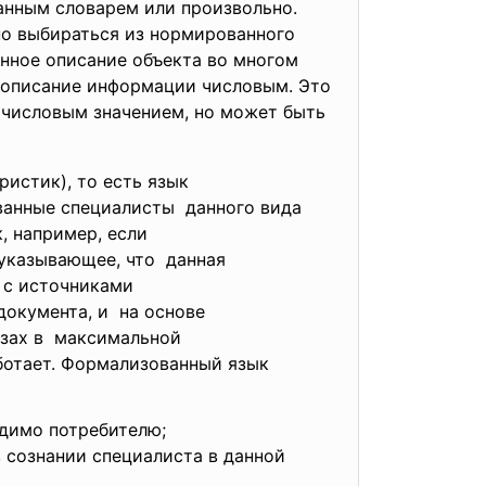
анным словарем или произвольно.
но выбираться из нормированного
анное описание объекта во многом
 описание информации числовым. Это
е числовым значением, но может быть
истик), то есть язык
ванные специалисты данного вида
, например, если
 указывающее, что данная
я с источниками
документа, и на основе
азах в максимальной
ботает. Формализованный язык
одимо потребителю;
в сознании специалиста в данной