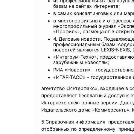
из профессиональных баз крупне
базам на сайтах Интернета;
в самих консалтинговых или мар
в многопрофильных и отраслевых
многопрофильный журнал «Экспер
«Профиль», размещают в открыт
4. Деловые новости. Подавляющ
профессиональным базам, содер
новостей являются LEXIS-NEXIS, D
«Интегрум-Техно», предоставляю
зарубежным новостям;
РИА «Новости» - государственно
«ИТАР-ТАСС» - государственное 
агентство «Интерфакс», входящее в с
предоставляет бесплатный доступ к е
Интернете электронные версии. Дост
Издательского дома «Коммерсанть». К
5.Справочная информация представле
отобранных по определенному принц