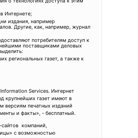
ия о технологиях доступа к этим
в Интернете;
ни издания, например
лов. Другие, как, например, журнал
доставляют потребителям доступ к
пнейшими поставщиками деловых
выделить:
х региональных газет, а также к
formation Services. Интернет
яд крупнейших газет имеют в
ым версиям печатных изданий
менты и факты», - бесплатный.
-сайтов компаний,
ницы» с
возможностью