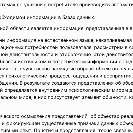
стемах по указанию потребителя производить автомат
обходимой информации в базах данных.
ой области является информация, представленная в ви
ени информация на естественном языке, накапливаема
ационных потребностей пользователя, рассмотрим в 
ной действительности и отображение этой действител
бласти источником и потребителем информации склад
ния - это чувственно наглядные образы объектов реал
я психологические процессы ощущения и восприятия,
бщения. В результате создаются представления об объ
ый определяется внутренним психологическим миром да
альном мире, в них присутствует элемент общности, к
гического осмысления представлений об объектах реа
 и фиксирующей существенные признаки данных объек
ктивный опыт. Понятия и представления тесно связаны