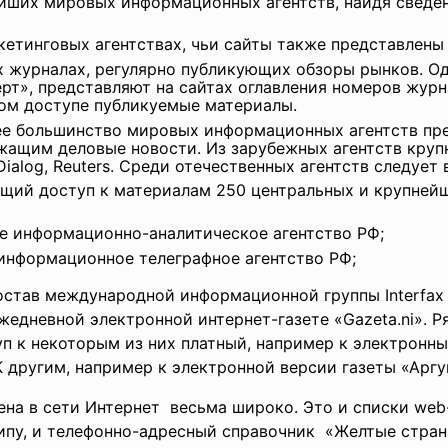
йших мировых информационных агентств, найдя сведен
кетинговых агентствах, чьи сайты также представлены 
 журналах, регулярно публикующих обзоры рынков. Од
т», представляют на сайтах оглавления номеров журна
ом доступе публикуемые материалы.
ее большинство мировых информационных агентств пре
жащим деловые новости. Из зарубежных агентств кру
ialog, Reuters. Среди отечественных агентств следует 
щий доступ к материалам 250 центральных и крупнейши
е информационно-аналитическое агентство РФ;
информационное телеграфное агентство РФ;
остав международной информационной группы Interfax In
жедневной электронной интернет-газете «Gazeta.ni». Р
уп к некоторым из них платный, например к электронн
 другим, например к электронной версии газеты «Аргу
на в сети Интернет весьма широко. Это и списки web
ипу, и телефонно-адресный
справочник «Желтые стра