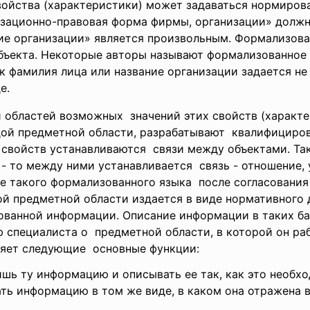
свойства (характеристики) может задаваться нормиров
изационно-правовая форма фирмы, организации» долж
ние организации» является произвольным. Формализов
бъекта. Некоторые авторы называют формализованное
ак фамилия лица или название организации задается н
е.
и областей возможных значений этих свойств (характер
дой предметной области, разрабатывают квалифициро
 свойств
устанавливаются связи между объектами. Так
 - то между ними устанавливается связь - отношение,
ие такого формализованного языка после согласовани
й предметной области издается в виде нормативного 
ованной информации. Описание информации в таких б
 специалиста о предметной области, в которой он ра
няет следующие основные функции:
ишь ту информацию и описывать ее так, как это необх
ать информацию в том же виде, в каком она отражена 