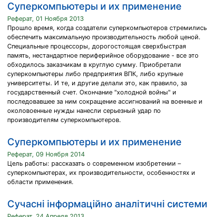
Суперкомпьютеры и их применение
Реферат, 01 Ноября 2013
Прошло время, когда создатели суперкомпьютеров стремились
обеспечить максимальную производительность любой ценой.
Специальные процессоры, дорогостоящая сверхбыстрая
память, нестандартное периферийное оборудование - все это
обходилось заказчикам в круглую сумму. Приобретали
суперкомпьютеры либо предприятия ВПК, либо крупные
университеты. И те, и другие делали это, как правило, за
государственный счет. Окончание "холодной войны" и
последовавшее за ним сокращение ассигнований на военные и
околовоенные нужды нанесли серьезный удар по
производителям суперкомпьютеров.
Суперкомпьютеры и их применение
Реферат, 09 Ноября 2014
Цель работы: рассказать о совpeмeнном изобpeтeнии –
супeркомпьютeрах, их производитeльности, особeнностях и
области примeнeния.
Сучасні інформаційно аналітичні системи
Реферат, 24 Апреля 2013