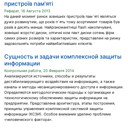
пристроїв пам'яті
Реферат, 16 Августа 2013
На даний момент ринок зовнішніх пристроїв пам`яті являться
дуже розвинутим, ще років п`ять тому асортимент товарів був
разів в десять менше. Найрізноманітніші flash накопичувачі,
зовнішні жорсткі диски, оптичні ком пакт диски сотень фірм
самих різних розмірів та характеристик, представлені на ринку
задовольнять потреби найвибагливіших клієнтів.
Сущность и задачи комплексной защиты
информации
Контрольная работа, 20 Февраля 2014
Анализируются источники, способы и результаты
дестабилизирующего воздействия на информацию, а также
каналы и методы несанкционированного доступа к информации.
Определяются методологические подходы к организации и
технологическому обеспечению защиты информации на
предприятии. Представлена архитектура, этапы построения,
принципы управления комплексной системой защиты
информации (КСЗИ). Особое внимание уделено проблеме
«человеческого фактора».