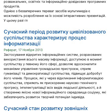
розважальних, освітніх та інформаційно-довідкових програмних
продуктів.
Однією з беззаперечних переваг засобів мультимедіа є
можливість розроблення на їх основі інтерактивних презентацій.
У цьому разі гл
Сучасний період розвитку цивілізованого
суспільства характеризує процес
інформатизації
Реферат, 17 Ноября 2013
Застосування відкритих інформаційних систем, розрахованих
використання всього масиву інформації, доступною в момент
суспільству у певному його сфері, дозволяє вдосконалити
механізми управління громадською пристроєм, сприяє
гуманізації та демократизації суспільства, підвищує добробут
його членів. Процеси, які у через відкликання інформатизацією
суспільства, сприяють як прискоренню науково-технічного
прогресу, інтелектуалізації всіх видів людської діяльності, а й
створенню якісно нової інформаційного середовища соціуму, які
забезпечують розвиток творчий потенціал індивіда.
Сучасний стан розвитку зовнішніх