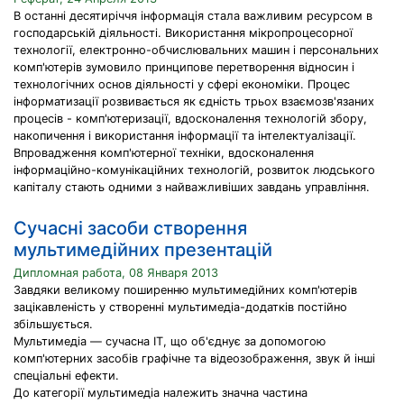
В останні десятиріччя інформація стала важливим ресурсом в
господарській діяльності. Використання мікропроцесорної
технології, електронно-обчислювальних машин і персональних
комп'ютерів зумовило принципове перетворення відносин і
технологічних основ діяльності у сфері економіки. Процес
інформатизації розвивається як єдність трьох взаємозв'язаних
процесів - комп'ютеризації, вдосконалення технологій збору,
накопичення і використання інформації та інтелектуалізації.
Впровадження комп'ютерної техніки, вдосконалення
інформаційно-комунікаційних технологій, розвиток людського
капіталу стають одними з найважливіших завдань управління.
Сучасні засоби створення
мультимедійних презентацій
Дипломная работа, 08 Января 2013
Завдяки великому поширенню мультимедійних комп'ютерів
зацікавленість у створенні мультимедіа-додатків постійно
збільшується.
Мультимедіа — сучасна IT, що об'єднує за допомогою
комп'ютерних засобів графічне та відеозображення, звук й інші
спеціальні ефекти.
До категорії мультимедіа належить значна частина