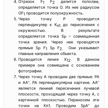
Отрезок F
F
делится пополам,
1
2
определяется точка О. Из нее радиусом
OF
проводится полуокружность.
1
Через точку Р проводится
перпендикуляр к К
до пересечения с
п1
окружностью. В результате
определяется точка S
– совмещенная
P
точка зрения. Через нее проводятся
прямые S
F
S
F
Они указывают
P
1
P
2
.
главные направления объекта.
Проводится линия X
. В данном
12
примере она совмещена с основанием
фотографии.
Через точку А проводим две прямые: РА
и АА''. РА перпендикулярна картине. АА''
является линией пересечения лучевой
плоскости, проходящей через точку А, с
картинной плоскостью. Переносим эти
точки на Кπ1. Проводим SpA'' до