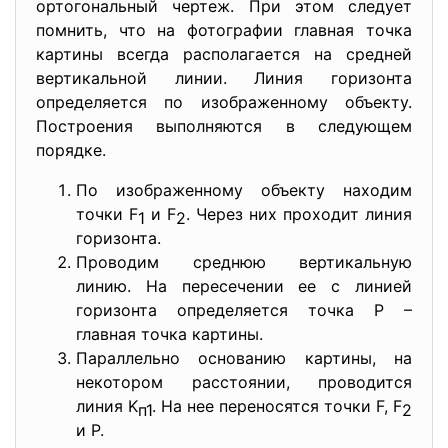
ортогональный чертеж. При этом следует
помнить, что на фотографии главная точка
картины всегда располагается на средней
вертикальной линии. Линия горизонта
определяется по изображенному объекту.
Построения выполняются в следующем
порядке.
По изображенному объекту находим
точки F
и F
. Через них проходит линия
1
2
горизонта.
Проводим среднюю вертикальную
линию. На пересечении ее с линией
горизонта определяется точка P –
главная точка картины.
Параллельно основанию картины, на
некотором расстоянии, проводится
линия K
. На нее переносятся точки F, F
п1
2
и P.