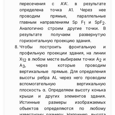
пересечения с А'А'. в результате
определена точка А1. Через нее
проводим прямые, параллельные
главным направлениям Sp F
и SpF
.
1
2
Аналогично строим другие точки. В
результате получаем развернутую
горизонтальную проекцию здания.
Чтобы построить фронтальную и
профильную проекции здания, на линии
Х
в любом месте выбираем точки А
и
12
2
А
, через которые проводим
3
вертикальные прямые. Для определения
высоты ребра AL через него проводим
вспомогательную вертикальную
плоскость α. Определяем высоту конька
крыши и других элементов здания.
Истинные размеры изображаемых
объектов определяются по любому
известному размеру. Например, высота