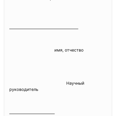
______________________________
________
имя, отчество
Научный
руководитель
_________________________