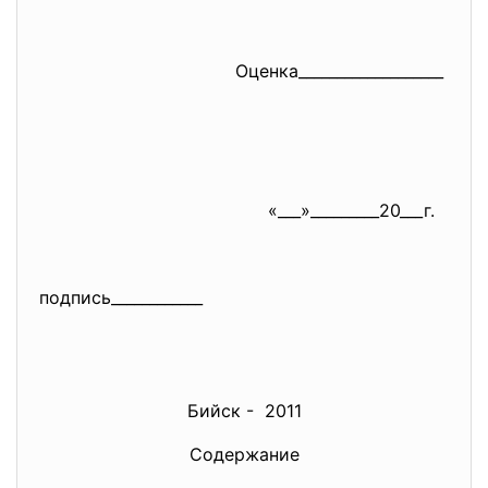
Оценка___________________
«___»_________20___г.
подпись____________
Бийск - 2011
Содержание