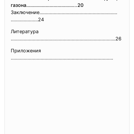
газона………………………………...20
Заключение……………………………………………………
…………………24
Литература
……………………………………………………………………...
26
Приложения
…………………………………………………………………….