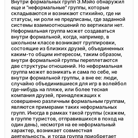
Внутри формальных групп Э.Мэйо обнаружил
еще и "неформальные" группы, которые
складываются и возникают стихийно, где ни
статусы, ни роли не предписаны, где заданной
системы взаимоотношений по вертикали нет.
Неформальная группа может создаваться
внутри формальной, когда, например, в
школьном классе возникают группировки,
состоящие из близких друзей, объединенных
каким-то общим интересом, таким образом,
внутри формальной группы переплетаются
две структуры отношений. Но неформальная
группа может возникать и сама по себе, не
внутри формальной группы, а вне ее: люди,
случайно объединившиеся для игр в волейбол
где-нибудь на пляже, или более тесная
компания друзей, принадлежащих к
совершенно различным формальным группам,
являются примерами таких неформальных
групп. Иногда в рамках такой группы (скажем,
в группе туристов, отправившихся в поход на
один день), несмотря на ее неформальный
характер, возникает совместная
деятельность, и тогда группа приобретает