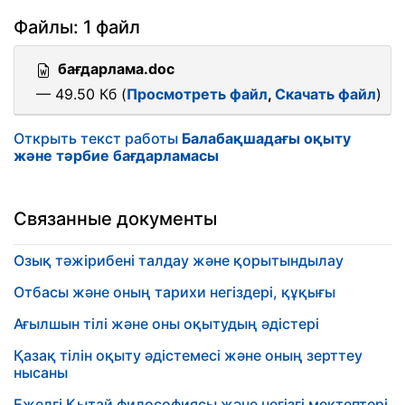
Файлы: 1 файл
бағдарлама.doc
— 49.50 Кб (
Просмотреть файл
,
Скачать файл
)
Открыть текст работы
Балабақшадағы оқыту
және тәрбие бағдарламасы
Связанные документы
Озық тәжірибені талдау және қорытындылау
Отбасы және оның тарихи негіздері, құқығы
Ағылшын тілі және оны оқытудың әдістері
Қазақ тілін оқыту әдістемесі және оның зерттеу
нысаны
Ежелгі Қытай философиясы және негізгі мектептері