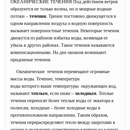
ОКЕАНИЧЕСКИЕ ТЕЧЕНИЯ Под действием ветров
образуются не только волны, но и мощные водные
потоки –
течения
. Трение постоянно движущегося в
одном направлении воздуха о водную поверхность
вызывает поверхностные течения. Некоторые течения
движутся из районов избытка воды, возмещая ее
убыль в других районах. Такие течения называются
компенсационными. На дне океанов возникают
придонные течения.
Океанические течения перемещают огромные
массы воды. Течение, температура
воды которого выше
температуры окружающих вод,
называют
теплым
, если ниже –
холодным
. Теплые
течения переносят более теплые воды от экватора к
полюсам, холодные – более холодные воды в
противоположном направлении. Таким образом,
течения перераспределяют тепло между широтами в
океане и оказывают существенное влияние на климат