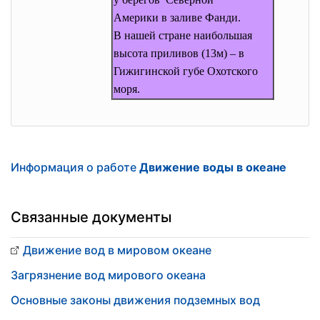
Америки в заливе Фанди.
В нашей стране наибольшая
высота приливов (13м) – в
Гижигинской губе Охотского
моря.
Информация о работе
Движение воды в океане
Связанные документы
Движение вод в мировом океане
Загрязнение вод мирового океана
Основные законы движения подземных вод