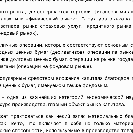
нты рынка, где совершается торговля финансовыми а
тала», или «финансовый рынок». Структура рынка ка
вативов, рынка страховых услуг, кредитного рынка
ондовый рынок).
зличные операции, которые соответствуют основным с
одных ценных бумаг (деривативов), операции па рынке
нке долговых ценных бумаг, операции на рынке госуд
магами (операции на фондовом рынке).
популярным средством вложения капитала благодаря т
е ценных бумаг, именуемом также фондовым.
ый) – одна из важнейших категорий экономической н
урс производства, главный объект рынка капитала.
жет трактоваться как некий запас материальных благ
как нечто, что включает в себя не только материа
ские способности, используемые в производстве товар