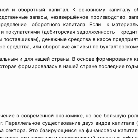
вной и оборотный капитал. К основному капиталу о
одственные запасы, незавершённое производство, за
пределение оборотного капитала. Если к материал
 и покупателями (дебиторская задолженность - кредит
 поставщикам), денежные средства в кассе предприят
ые средства, или оборотные активы) по бухгалтерском
альным и для нашей страны. В основе формирования к
которая формировалась в нашей стране последние годы
ачение в современной экономике, но все большую роль
г. Параллельное существование двух видов капитала 
ва сектора. Это базирующийся на финансовом капита
а реальном капитале и производящий товары и нефина