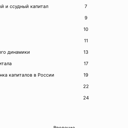
ый и ссудный капитал
7
9
10
11
его динамики
13
итала
17
нка капиталов в России
19
22
24
Введение