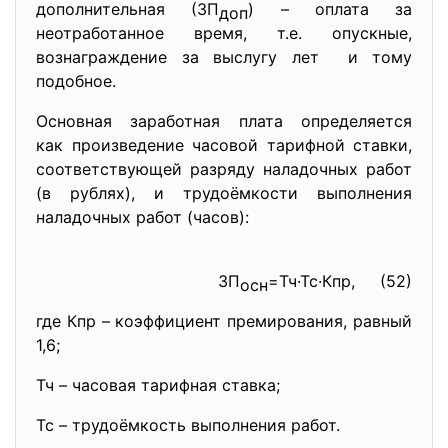
дополнительная (ЗП
) – оплата за
доп
неотработанное время, т.е. опускные,
вознаграждение за выслугу лет и тому
подобное.
Основная заработная плата определяется
как произведение часовой тарифной ставки,
соответствующей разряду наладочных работ
(в рублях), и трудоёмкости выполнения
наладочных работ (часов):
ЗП
=Тч·Тс·Кпр, (52)
осн
где Кпр – коэффициент премирования, равный
1,6;
Тч – часовая тарифная ставка;
Тс – трудоёмкость выполнения работ.