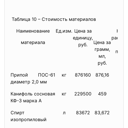
Таблица 10 – Стоимость материалов
Наименование
Ед.изм.
Цена за
Нор
единицу,
расход
материала
Цена за
руб.
одн
грамм,
пайку
мл,
руб.
Припой ПОС-61
кг
876160
876,16
0,1
диаметр 2,0 мм
Канифоль сосновая
кг
229500
459
0,3
КФ-3 марка А
Спирт
л
83672
83,672
0,4
изопропиловый