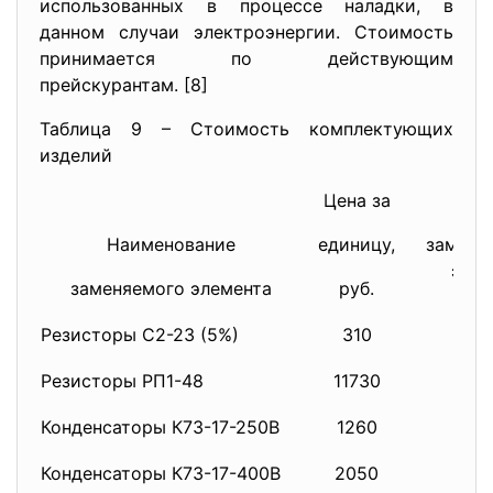
использованных в процессе наладки, в
данном случаи электроэнергии. Стоимость
принимается по действующим
прейскурантам. [8]
Таблица 9 – Стоимость комплектующих
изделий
Цена за
Ко
Наименование
единицу,
зам
элем
заменяемого элемента
руб.
Резисторы С2-23 (5%)
310
Резисторы РП1-48
11730
Конденсаторы К73-17-250В
1260
Конденсаторы К73-17-400В
2050