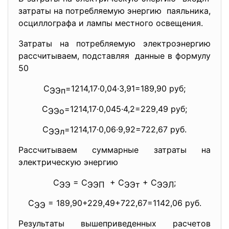
затраты на потребляемую энергию паяльника,
осциллографа и лампы местного освещения.
Затраты на потребляемую электроэнергию
рассчитываем, подставляя данные в формулу
50
С
=1214,17·0,04·3,91=189,90 руб;
ЭЭп
С
=1214,17·0,045·4,2=229,49 руб;
ЭЭо
С
=1214,17·0,06·9,92=722,67 руб.
ЭЭл
Рассчитываем суммарные затраты на
электрическую энергию
С
= С
+ С
+ С
;
ЭЭ
ЭЭП
ЭЭт
ЭЭЛ
С
= 189,90+229,49+722,67=1142,06 руб.
ЭЭ
Результаты вышеприведенных
расчетов