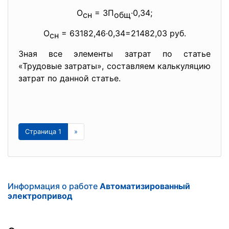
О
= ЗП
·0,34;
сн
общ
О
=
63182,46·0,34=21482,03 руб.
сн
Зная все элементы затрат по статье
«Трудовые затраты», составляем калькуляцию
затрат по данной статье.
Страница 1
»
Информация о работе
Автоматизированный
электропривод