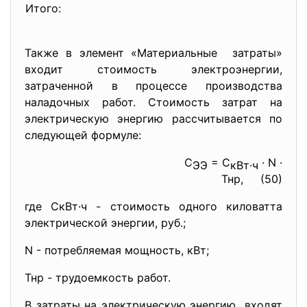
Итого:
Также в элемент «Материальные затраты»
входит стоимость электроэнергии,
затраченной в процессе производства
наладочных работ. Стоимость затрат на
электрическую энергию рассчитывается по
следующей формуле:
С
= С
· N ·
ЭЭ
кВт·ч
Тнр, (50)
где СкВт·ч - стоимость одного киловатта
электрической энергии, руб.;
N - потребляемая мощность, кВт;
Тнр - трудоемкость работ.
В затраты на электрическую энергию входят