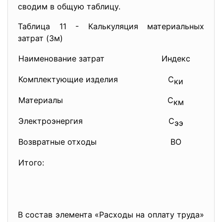
сводим в общую таблицу.
Таблица 11 - Калькуляция материальных
затрат (Зм)
Наименование затрат
Индекс
Су
Комплектующие изделия
С
ки
Материалы
С
км
Электроэнергия
С
ээ
Возвратные отходы
ВО
2
Итого:
1
В состав элемента «Расходы на оплату труда»