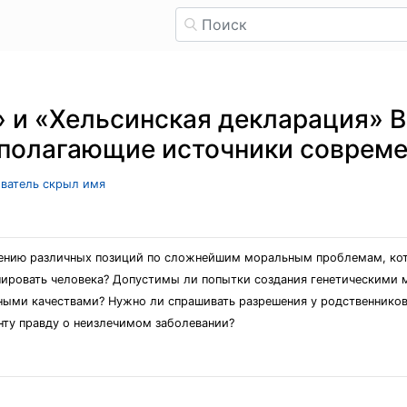
» и «Хельсинская декларация» 
ополагающие источники соврем
ователь скрыл имя
влению различных позиций по сложнейшим моральным проблемам, ко
нировать человека? Допустимы ли попытки создания генетическими 
ыми качествами? Нужно ли спрашивать разрешения у родственников 
ту правду о неизлечимом заболевании?