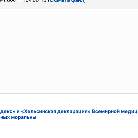
— 104.00 Кб (
Скачать файл
)
декс» и «Хельсинская декларация» Всемирной медиц
нных моральны