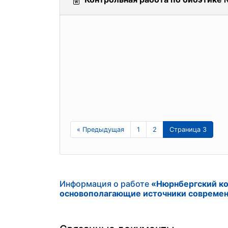
« Предыдущая
1
2
Страница 3
Информация о работе
«Нюрнбергский ко
основополагающие источники совреме