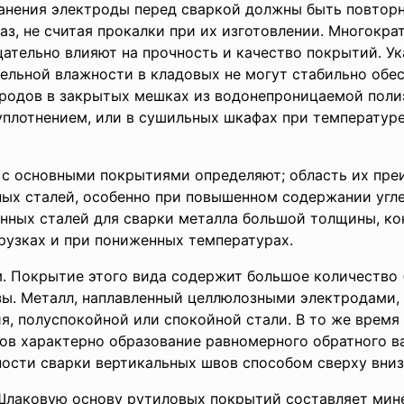
ранения электроды перед сваркой должны быть повтор
аз, не считая прокалки при их изготовлении. Многокр
цательно влияют на прочность и качество покрытий. У
ельной влажности в кладовых не могут стабильно обе
родов в закрытых мешках из водонепроницаемой поли
плотнением, или в сушильных шкафах при температур
с основными покрытиями определяют; область их пре
ых сталей, особенно при повышенном содержании угле
нных сталей для сварки металла большой толщины, к
рузках и при пониженных температурах.
 Покрытие этого вида содержит большое количество 
зы. Металл, наплавленный целлюлозными электродами,
ия, полуспокойной или спокойной стали. В то же врем
ов характерно образование равномерного обратного в
ности сварки вертикальных швов способом сверху вниз
лаковую основу рутиловых покрытий составляет мине