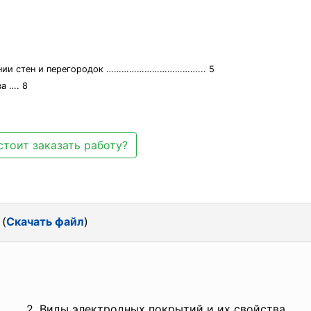
дении стен и перегородок ………………………………... 5
а …. 8
стоит заказать работу?
 (
Скачать файл
)
2. Виды электродных покрытий и их свойства