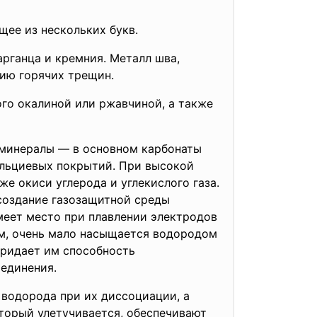
ее из нескольких букв.
рганца и кремния. Металл шва,
ию горячих трещин.
го окалиной или ржавчиной, а также
 минералы — в основном карбонаты
кальциевых покрытий. При высокой
е окиси углерода и углекислого газа.
создание газозащитной среды
меет место при плавлении электродов
м, очень мало насыщается водородом
придает им способность
единения.
 водорода при их диссоциации, а
торый улетучивается, обеспечивают