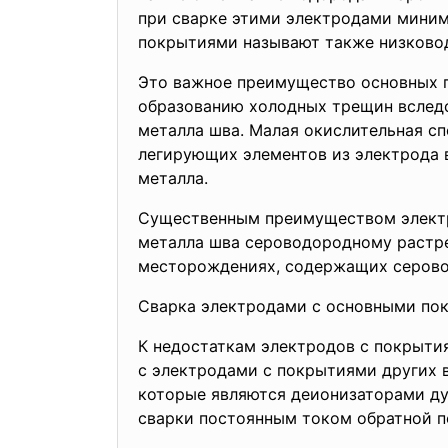
при сварке этими электродами миним
покрытиями называют также низково
Это важное преимущество основных п
образованию холодных трещин вслед
металла шва. Малая окислительная с
легирующих элементов из электрода в
металла.
Существенным преимуществом электр
металла шва сероводородному растре
месторождениях, содержащих серово
Сварка электродами с основными пок
К недостаткам электродов с покрытия
с электродами с покрытиями других в
которые являются деионизаторами д
сварки постоянным током обратной по