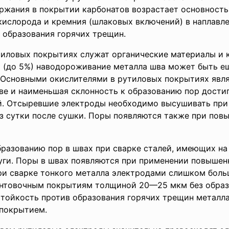
ржания в покрытии карбонатов возрастает основность
ислорода и кремния (шлаковых включений) в наплавле
 образования горячих трещин.
ловых покрытиях служат органические материалы и к
 (до 5%) наводороживание металла шва может быть ещ
Основными окислителями в рутиловых покрытиях являю
ве и наименьшая склонность к образованию пор дости
. Отсыревшие электроды необходимо высушивать при т
ез сутки после сушки. Поры появляются также при по
разованию пор в швах при сварке сталей, имеющих на 
уги. Поры в швах появляются при применении повышен
при сварке тонкого металла электродами слишком бол
унтовочным покрытиям толщиной 20—25 мкм без образо
Стойкость против образования горячих трещин металла
 покрытием.