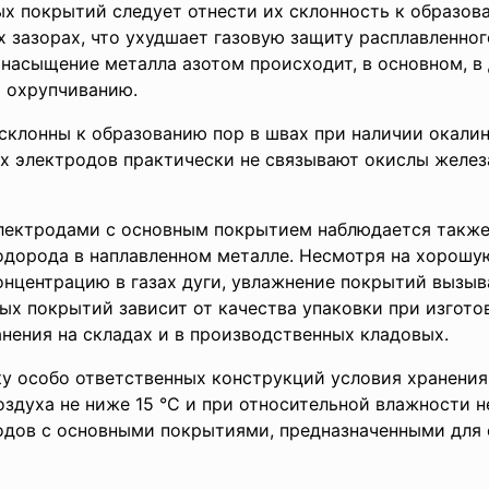
х покрытий следует отнести их склонность к образова
х зазорах, что ухудшает газовую защиту расплавленног
о насыщение металла азотом происходит, в основном, 
и охрупчиванию.
клонны к образованию пор в швах при наличии окали
тих электродов практически не связывают окислы желе
электродами с основным покрытием наблюдается также
дорода в наплавленном металле. Несмотря на хорошу
концентрацию в газах дуги, увлажнение покрытий выз
ых покрытий зависит от качества упаковки при изгото
нения на складах и в производственных кладовых.
у особо ответственных конструкций условия хранения
здуха не ниже 15 °С и при относительной влажности н
родов с основными покрытиями, предназначенными для 