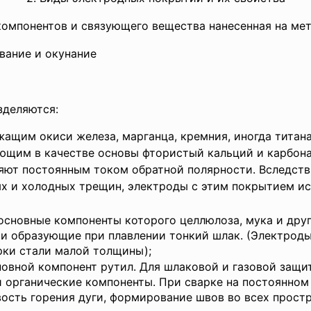
компонентов и связующего вещества нанесенная на ме
вание и окунание
зделяются:
ащим окиси железа, марганца, кремния, иногда титана
щим в качестве основы фтористый кальций и карбона
ют постоянным током обратной полярности. Вследств
х и холодных трещин, электроды с этим покрытием ис
сновные компоненты которого целлюлоза, мука и друг
 и образующие при плавлении тонкий шлак. (Электрод
арки стали малой толщины);
овной компонент рутил. Для шлаковой и газовой защит
 органические компоненты. При сварке на постоянном
вость горения дуги, формирование швов во всех прос