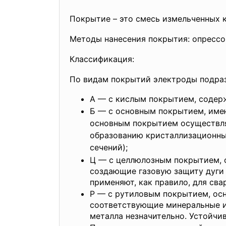
Покрытие – это смесь измельченных 
Методы нанесения покрытия: опрессо
Классификация:
По видам покрытий электроды подра
А — с кислым покрытием, содерж
Б — с основным покрытием, имею
основным покрытием осуществля
образованию кристаллизационны
сечений);
Ц — с целлюлозным покрытием, о
создающие газовую защиту дуги
применяют, как правило, для св
Р — с рутиловым покрытием, осн
соответствующие минеральные и
металла незначительно. Устойчи