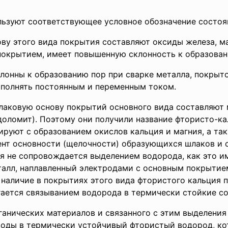
ьзуют соответствующее условное обозначение состоящ
ву этого вида покрытия составляют оксиды железа, ма
окрытием, имеет повышенную склонность к образован
лонны к образованию пор при сварке металла, покрыто
ыполнять постоянным и переменным током.
лаковую основу покрытий основного вида составляют
 доломит). Поэтому они получили название фтористо-
руют с образованием окислов кальция и магния, a такж
нт основности (щелочности) образующихся шлаков и 
я не сопровождается выделением водорода, как это и
алл, наплавленный электродами с основным покрытие
 наличие в покрытиях этого вида фтористого кальция 
гается связыванием водорода в термически стойкие со
анических материалов и связанного с этим выделения
воды в термически устойчивый фтористый водород, ко