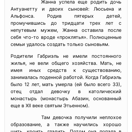
Жанна успела еще родить дочь
Антуанетту и двоих сыновей: Люсьена и
Альфонса. Родив пятерых детей,
промучившись до тридцати трех лет с
непутевым мужем, Жанна оставила после
себя что-то вроде «проклятья». Полноценные
семьи удалось создать только сыновьям.
Родители Габриэль не имели постоянного
жилья, не вели общего хозяйства. Мать, не
имея иных средств к существованию,
занималась поденной работой. Когда Габриэль
было 12 лет, мать умерла (ей было всего 33),
отец отдал девочку в католический
монастырь (монастырь Абазин, основанный
еще в XII веке святым Этьенном).
Там девочка получили неплохое
образование, а также научились хорошо
шить, кроить, гладить. Потом она попала в