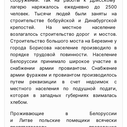
сооружений. Так на работы к Дрисскому
лагерю наряжалось ежедневно до 2500
человек. Тысячи людей были заняты на
строительстве бобруйской и Динабургской
крепостей. На местное население
возлагалось строительство
дорог и мостов.
Строительство большого моста на Березине у
города Борисова население производило в
порядке трудовой повинности. Население
Белоруссии принимало широкое участие в
снабжении армии провиантом. Снабжение
армии фуражем и провиантом производилось
путем реквизиции в счет недоимок с
местного населения по подушной подати,
которая в западных губерниях взималась
хлебом.
Проживающие в Белоруссии
и Литве польские помещики всячески