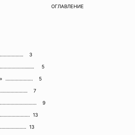
ОГЛАВЛЕНИЕ
…………
…….. 3
………………........ 5
роге» ………………… 5
……………………….. 7
………………………………. 9
……………………… 13
………………………… 13