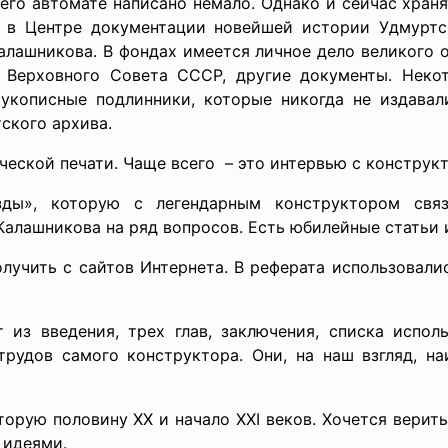
его автомате написано немало. Однако и сейчас храня
, в Центре документации новейшей истории Удмуртс
алашникова. В фондах имеется личное дело великого о
 Верховного Совета СССР, другие документы. Неко
укописные подлинники, которые никогда не издавал
ского архива.
еской печати. Чаще всего – это интервью с конструкт
зды», которую с легендарным конструктором свя
Калашникова на ряд вопросов. Есть юбилейные статьи 
чить с сайтов Интернета. В реферата использовалис
 из введения, трех глав, заключения, списка испол
трудов самого конструктора. Они, на наш взгляд, н
орую половину XX и начало XXI веков. Хочется верить
 идеями.