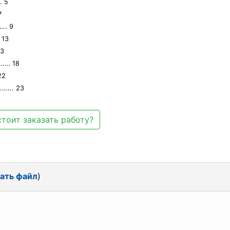
… 5
7
…. 9
13
13
……… 18
22
…... 23
тоит заказать работу?
ать файл
)