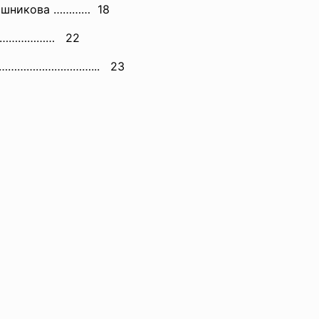
лашникова ………… 18
…………
……… 22
ы …………………………... 23