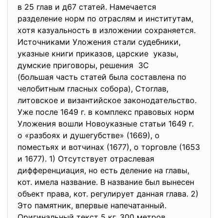
в 25 глав и д67 статей. Намечается
разделение норм по отраслям и институтам,
хотя казуальность в изложении сохраняется.
Источниками Уложения стали судебники,
указные книги приказов, царские указы,
думские приговоры, решения ЗС
(большая часть статей была составлена по
челобитным гласных собора), Стоглав,
литовское и византийское законодательство.
Уже после 1649 г. в комплекс правовых норм
Уложения вошли Новоуказные статьи 1649 г.
о «разбоях и душегубстве» (1669), о
поместьях и вотчинах (1677), о торговле (1653
и 1677). 1) Отсутствует отраслевая
дифференциация, но есть деление на главы,
кот. имела название. В название был вынесен
объект права, кот. регулирует данная глава. 2)
Это памятник, впервые напечатанный.
Оригинальный текст 5 кг, 300 метров.