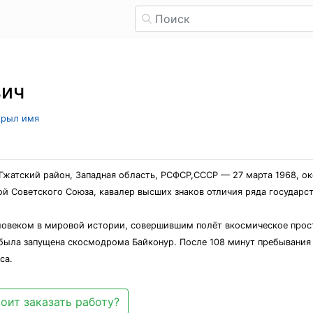
вич
скрыл имя
о, Гжатский район, Западная область, РСФСР,СССР — 27 марта 1968, 
й Советского Союза, кавалер высших знаков отличия ряда государс
еловеком в мировой истории, совершившим полёт вкосмическое прос
, была запущена скосмодрома Байконур. После 108 минут пребывания
са.
оит заказать работу?