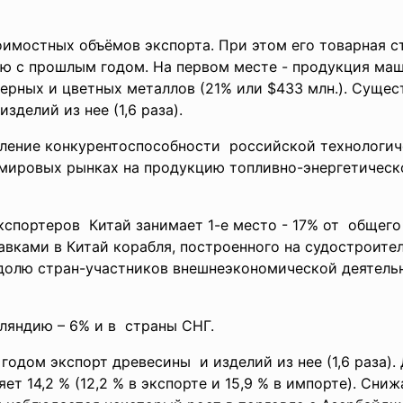
оимостных объёмов экспорта. При этом его товарная ст
ю с прошлым годом. На первом месте - продукция ма
 черных и цветных металлов (21% или $433 млн.). Суще
изделий из нее (1,6 раза).
ление конкурентоспособности российской технологич
а мировых рынках на продукцию топливно-энергетическ
спортеров Китай занимает 1-е место - 17% от общего
тавками в Китай корабля, построенного на судостроите
 долю стран-участников внешнеэкономической деятель
ляндию – 6% и в страны СНГ.
 годом экспорт
древесины и изделий из нее (1,6 раза)
т 14,2 % (12,2 % в экспорте и 15,9 % в импорте). Сни