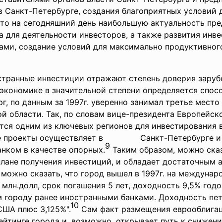
 Санкт-Петербурге, создания благоприятных условий д
что на сегодняшний день наибольшую актуальность пр
а для деятельности инвесторов, а также развития инв
ами, создание условий для максимально продуктивног
остранные инвестиции отражают степень доверия зару
экономике в значительной степени определяется спос
г, по данным за 1997г. уверенно занимал третье мест
 области. Так, по словам вице-президента Европейск
тся одним из ключевых регионов для инвестирования в
ые проекты осуществляет в Санкт-Петербурге и Н
9
нком в качестве опорных.
Таким образом, можно сказ
плане получения инвестиций, и обладает достаточным
можно сказать, что город вышел в 1997г. на междунар
 млн.долл, срок погашения 5 лет, доходность 9,5% год
м городу ранее иностранными банками. Доходность пет
10
США плюс 3,125%".
Сам факт размещения еврооблигац
йтинге города и, возможно, открывает путь к снижен