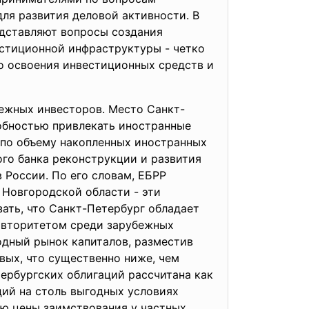
ля развития деловой активности. В
едставляют вопросы создания
естиционной инфраструктуры - четко
о освоения инвестиционных средств и
бежных инвесторов. Место Санкт-
обностью привлекать иностранные
о по объему накопленных иностранных
ого банка реконструкции и развития
 России. По его словам, ЕБРР
овгородской области - эти
ать, что Санкт-Петербург обладает
 авторитетом среди зарубежных
одный рынок капиталов, разместив
овых, что существенно ниже, чем
ербургских облигаций рассчитана как
ий на столь выгодных условиях
ию цены заимствования у частных