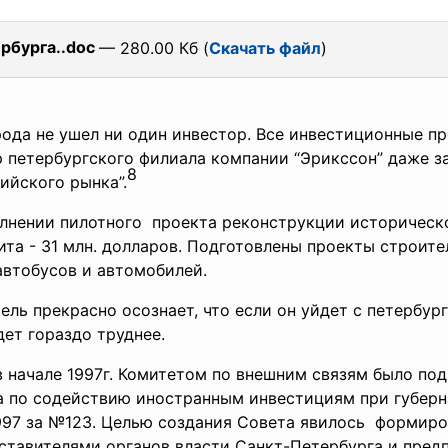
рбурга..doc
— 280.00 Кб (
Скачать файл
)
орода не ушел ни один инвестор. Все инвестиционные 
 петербургского филиала компании “Эрикссон” даже з
8
ийского рынка”.
полнении пилотного проекта реконструкции историческ
ита - 31 млн. долларов. Подготовлены проекты строит
автобусов и автомобилей.
ель прекрасно осознает, что если он уйдет с петербург
дет гораздо труднее.
в начале 1997г. Комитетом по внешним связям было по
а по содействию иностранным инвестициям при губерн
1997 за №123. Целью создания Совета явилось формиро
ставителями органов власти Санкт-Петербурга и пре