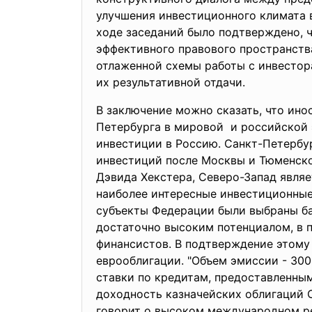
улучшения инвестиционного климата в
ходе заседаний было подтверждено, 
эффективного правового пространств
отлаженной схемы работы с инвестор
их результативной отдачи.
В заключение можно сказать, что ин
Петербурга в мировой и российской 
инвестиции в Россию. Санкт-Петербур
инвестиций после Москвы и Тюменской
Дэвида Хекстера, Северо-Запад являе
наиболее интересные инвестиционн
субъекты Федерации были выбраны ба
достаточно высоким потенциалом, в 
финансистов. В подтверждение этому 
еврооблигации. "Объем эмиссии - 300
ставки по кредитам, предоставленны
доходность казначейских облигаций 
говорит о высоком международном ре