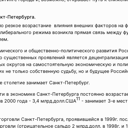
нкт-Петербурга.
ло резкое возрастание влияния внешних факторов на
 либерального режима возникла прямая связь между ф
ием.
мического и
общественно-политического развития Рос
го существенных проявлений является децентрализаци
ных округов на самостоятельную экономическую и поли
 не только собственную судьбу, но и будущее Россий
е столетие занимает Санкт-Петербург.
ти в экономике Санкт-Петербурга постоянно возрастае
11
в 2000 года - 3,4 млрд.долл.США
- занимает 3-е мест
рговли Санкт-Петербурга, проявившейся в 1999г. посл
говли (отрицательное сальдо 2 млрд.долл. в 1998г. и 16