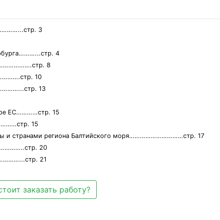
…...стр. 3
бурга………...стр. 4
………………….стр. 8
……….стр. 10
……...стр. 13
ере ЕС…………стр. 15
………стр. 15
ропы и странами региона Балтийского моря…………………………стр. 17
……..стр. 20
…...стр. 21
стоит заказать работу?